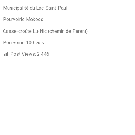
Municipalité du Lac-Saint-Paul
Pourvoirie Mekoos
Casse-croûte Lu-Nic (chemin de Parent)
Pourvoirie 100 lacs
Post Views:
2 446
Liens utiles
Conditions de sentier
Achat droit d'accès
Dernières Nouvelles
Prochaines activités
Albums photos
Suivez-nous