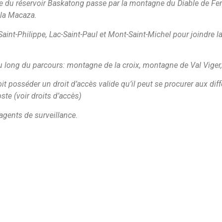
ce du réservoir Baskatong passe par la montagne du Diable de Fer
 la Macaza.
-Saint-Philippe, Lac-Saint-Paul et Mont-Saint-Michel pour joindre 
u long du parcours: montagne de la croix, montagne de Val Viger,
 posséder un droit d’accès valide qu’il peut se procurer aux différ
te (voir droits d’accès)
agents de surveillance.
Dernières Nouvelles
Prochaines activités
Albums photos
Suivez-nous